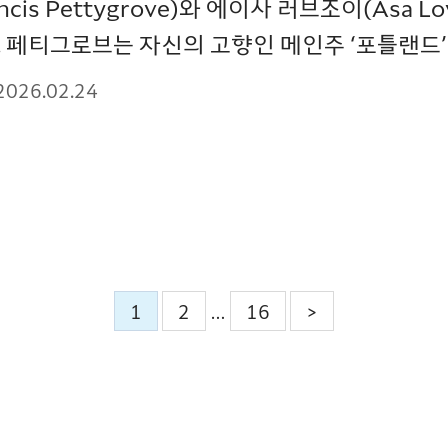
ancis Pettygrove)와 에이사 러브조이(Asa 
 페티그로브는 자신의 고향인 메인주 ‘포틀랜드’
2026.02.24
1
2
16
>
…