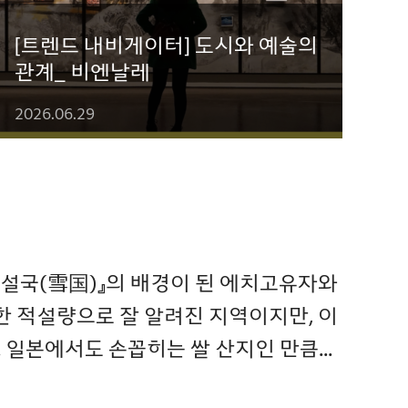
[트렌드 내비게이터] 도시와 예술의
관계_ 비엔날레
2026.06.29
설국(雪国)』의 배경이 된 에치고유자와
한 적설량으로 잘 알려진 지역이지만, 이
일본에서도 손꼽히는 쌀 산지인 만큼...