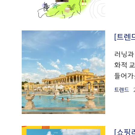
[트렌
러닝과
화적 교
들어가듯
트렌드
[쇼핑