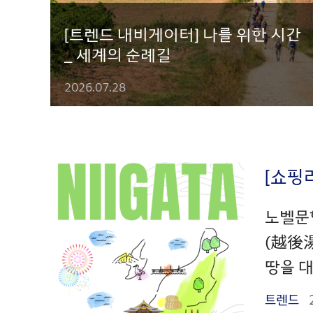
[트렌드 내비게이터] 나를 위한 시간
_ 세계의 순례길
2026.07.28
[쇼핑
노벨문
(越後
땅을 대
트렌드