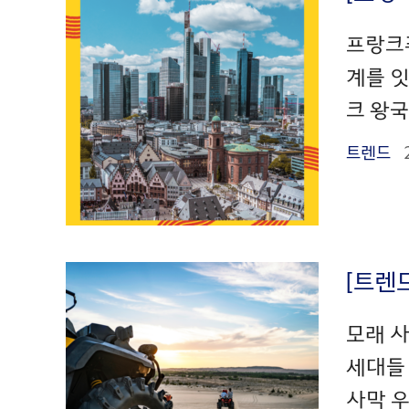
프랑크
계를 잇
크 왕국
트렌드
[트렌
모래 사
세대들
사막 우