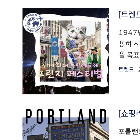
[트렌
1947
용히 
을 목표
트렌드
[쇼핑
포틀랜드