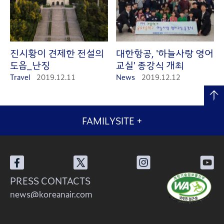
진시황이 견제한 전설의
대한항공, '하늘사랑 영어
도읍_난징
교실' 종강식 개최
Travel
2019.12.11
News
2019.12.12
FAMILYSITE
+
PRESS CONTACTS
news@koreanair.com