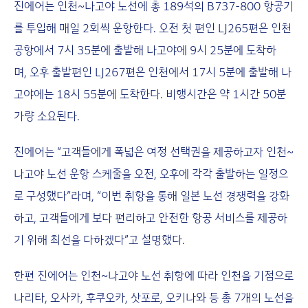
진에어는 인천~나고야 노선에 총 189석의 B737-800 항공기
를 투입해 매일 2회씩 운항한다. 오전 첫 편인 LJ265편은 인천
공항에서 7시 35분에 출발해 나고야에 9시 25분에 도착하
며, 오후 출발편인 LJ267편은 인천에서 17시 5분에 출발해 나
고야에는 18시 55분에 도착한다. 비행시간은 약 1시간 50분
가량 소요된다.
진에어는 “고객들에게 폭넓은 여정 선택권을 제공하고자 인천~
나고야 노선 운항 스케줄을 오전, 오후에 각각 출발하는 일정으
로 구성했다”라며, “이번 취항을 통해 일본 노선 경쟁력을 강화
하고, 고객들에게 보다 편리하고 안전한 항공 서비스를 제공하
기 위해 최선을 다하겠다”고 설명했다.
한편 진에어는 인천~나고야 노선 취항에 따라 인천을 기점으로
나리타, 오사카, 후쿠오카, 삿포로, 오키나와 등 총 7개의 노선을