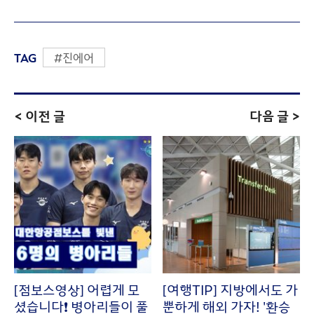
TAG
#진에어
< 이전 글
다음 글 >
[점보스영상] 어렵게 모
[여행TIP] 지방에서도 가
셨습니다❗ 병아리들이 풀
뿐하게 해외 가자! '환승