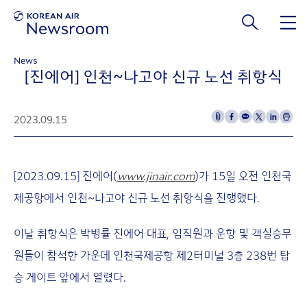
본문 바로가기
News
[진에어] 인천~나고야 신규 노선 취항식
2023.09.15
[2023.09.15] 진에어(
www.jinair.com
)가 15일 오전 인천국
제공항에서 인천~나고야 신규 노선 취항식을 진행했다.
이날 취항식은 박병률 진에어 대표, 임직원과 운항 및 객실승무
원들이 참석한 가운데 인천국제공항 제2터미널 3층 238번 탑
승 게이트 앞에서 열렸다.