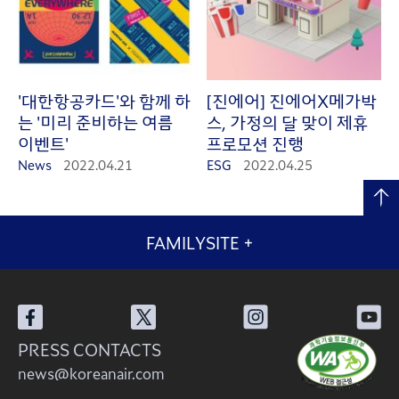
'대한항공카드'와 함께 하
[진에어] 진에어X메가박
는 '미리 준비하는 여름
스, 가정의 달 맞이 제휴
이벤트'
프로모션 진행
News
2022.04.21
ESG
2022.04.25
FAMILYSITE
+
PRESS CONTACTS
news@koreanair.com