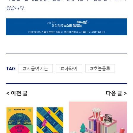
었습니다.
TAG
#지금여기는
#하와이
#호놀룰루
< 이전 글
다음 글 >