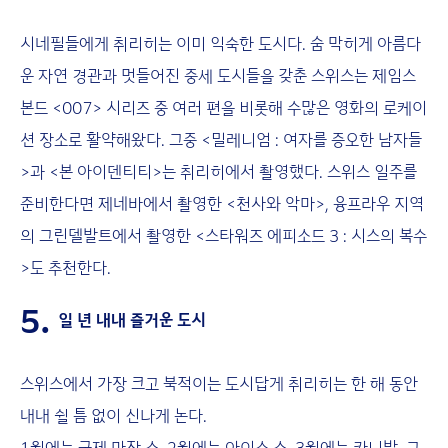
시네필들에게 취리히는 이미 익숙한 도시다. 숨 막히게 아름다
운 자연 경관과 멋들어진 중세 도시들을 갖춘 스위스는 제임스
본드 <007> 시리즈 중 여러 편을 비롯해 수많은 영화의 로케이
션 장소로 활약해왔다. 그중 <밀레니엄 : 여자를 증오한 남자들
>과 <본 아이덴티티>는 취리히에서 촬영했다. 스위스 일주를
준비한다면 제네바에서 촬영한 <천사와 악마>, 융프라우 지역
의 그린델발트에서 촬영한 <스타워즈 에피소드 3 : 시스의 복수
>도 추천한다.
5.
일 년 내내 즐거운 도시
스위스에서 가장 크고 북적이는 도시답게 취리히는 한 해 동안
내내 쉴 틈 없이 신나게 논다.
1월에는 국제 마장 쇼, 2월에는 아이스 쇼, 3월에는 카니발, 그