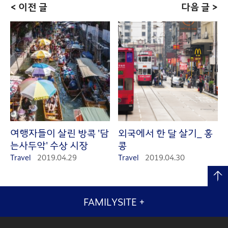
< 이전 글
다음 글 >
여행자들이 살린 방콕 '담
외국에서 한 달 살기_ 홍
는사두악' 수상 시장
콩
Travel
2019.04.29
Travel
2019.04.30
FAMILYSITE
+