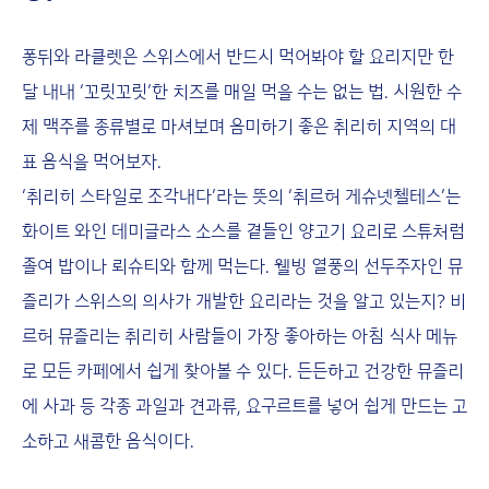
퐁뒤와 라클렛은 스위스에서 반드시 먹어봐야 할 요리지만 한
달 내내 ‘꼬릿꼬릿’한 치즈를 매일 먹을 수는 없는 법. 시원한 수
제 맥주를 종류별로 마셔보며 음미하기 좋은 취리히 지역의 대
표 음식을 먹어보자.
‘취리히 스타일로 조각내다’라는 뜻의 ‘취르허 게슈넷첼테스’는
화이트 와인 데미글라스 소스를 곁들인 양고기 요리로 스튜처럼
졸여 밥이나 뢰슈티와 함께 먹는다. 웰빙 열풍의 선두주자인 뮤
즐리가 스위스의 의사가 개발한 요리라는 것을 알고 있는지? 비
르허 뮤즐리는 취리히 사람들이 가장 좋아하는 아침 식사 메뉴
로 모든 카페에서 쉽게 찾아볼 수 있다. 든든하고 건강한 뮤즐리
에 사과 등 각종 과일과 견과류, 요구르트를 넣어 쉽게 만드는 고
소하고 새콤한 음식이다.