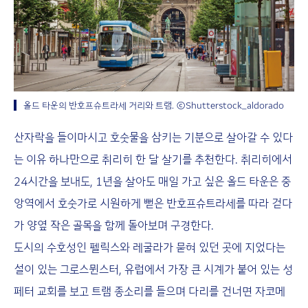
올드 타운의 반호프슈트라세 거리와 트램. ⓒShutterstock_aldorado
산자락을 들이마시고 호숫물을 삼키는 기분으로 살아갈 수 있다
는 이유 하나만으로 취리히 한 달 살기를 추천한다. 취리히에서
24시간을 보내도, 1년을 살아도 매일 가고 싶은 올드 타운은 중
앙역에서 호숫가로 시원하게 뻗은 반호프슈트라세를 따라 걷다
가 양옆 작은 골목을 함께 돌아보며 구경한다.
도시의 수호성인 펠릭스와 레굴라가 묻혀 있던 곳에 지었다는
설이 있는 그로스뮌스터, 유럽에서 가장 큰 시계가 붙어 있는 성
페터 교회를 보고 트램 종소리를 들으며 다리를 건너면 자코메