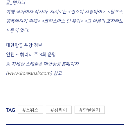
글_맹지나
여행 작가이자 작사가. 저서로는 <인조이 치앙마이>, <알프스,
행복해지기 위해> <크리스마스 인 유럽> <그 여름의 포지타노
> 등이 있다.
대한항공 운항 정보
인천 ~ 취리히 주 3회 운항
※ 자세한 스케줄은 대한항공 홈페이지
(
www.koreanair.com
) 참고
TAG
#스위스
#취리히
#한달살기