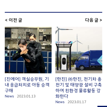
< 이전 글
다음 글 >
[진에어] 객실승무원, 기
[한진] ㈜한진, 전기차 충
내 응급처치로 아동 승객
전기 및 태양광 설비 구축
구해
하여 친환경 물류활동 강
화한다
News
2023.01.13
News
2023.01.17