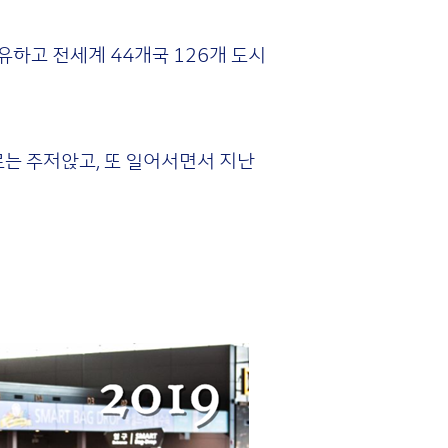
유하고 전세계 44개국 126개 도시
로는 주저앉고, 또 일어서면서 지난