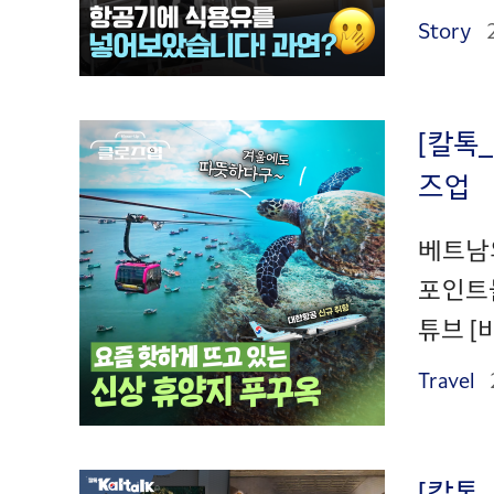
Story
[칼톡_
즈업
베트남의
포인트
튜브 [
Travel
[칼톡