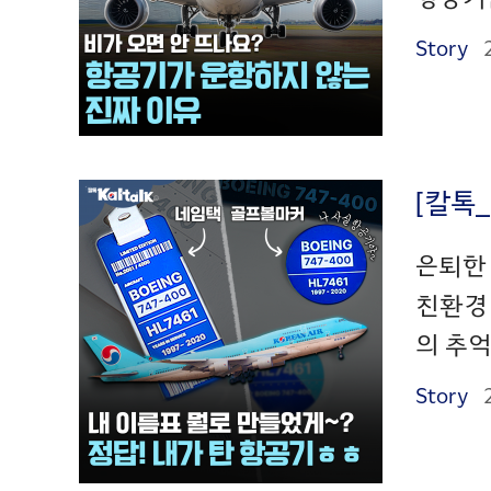
Story
[칼톡
은퇴한
친환경
의 추억
Story