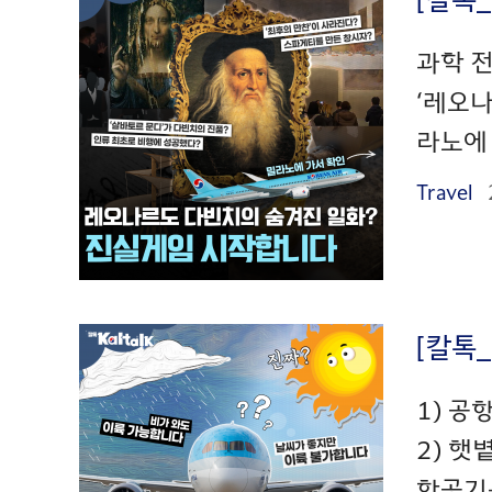
과학 전
‘레오나
라노에 
Travel
[칼톡
1) 공
2) 햇
항공기는