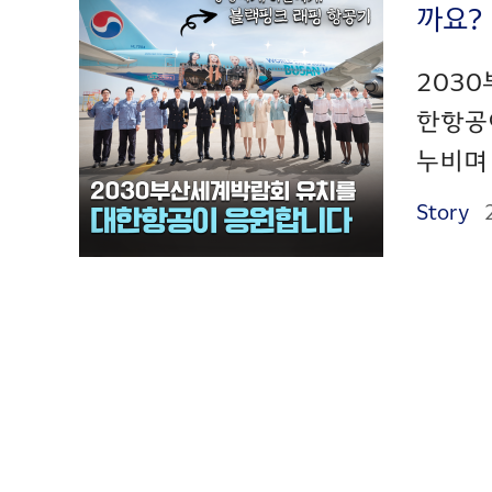
까요?
2030
한항공
누비며 
Story