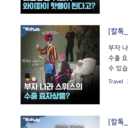
[칼톡
부자 나
수출 효
수 있습
Travel
[칼톡