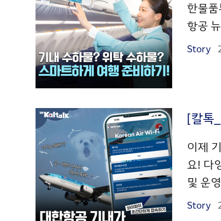
한물품
항공 뉴
Story
[칼톡
이제 기
요! 다
및 운영
Story