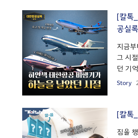
[칼톡
공실
지금부터
그 시
던 기억
Story
[칼톡
짐을 챙