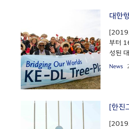
대한항
[201
부터 1
성된 대
News
[한진
[201