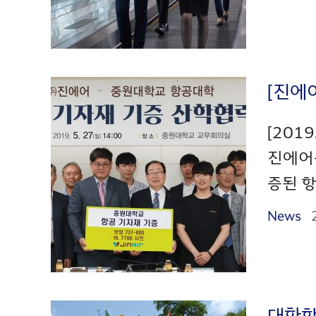
[진에
[201
진에어
증된 항
News
대한항