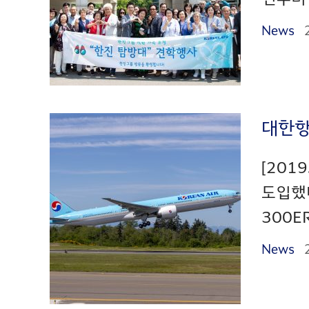
News
대한항
[201
도입했다
300E
News