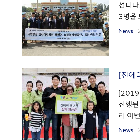
섭니다
3명을 
News
[진에
[201
진행된 
리 이번
News