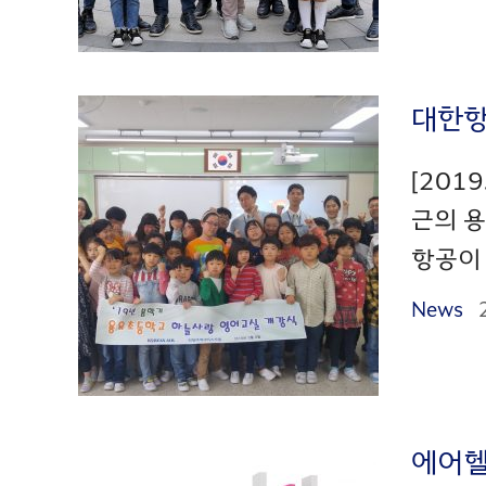
대한항
[201
근의 용
항공이 
News
에어헬