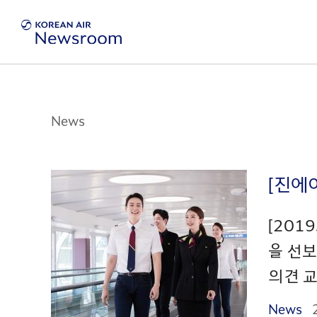
News
[진에
[201
을 선보
의견 교
News