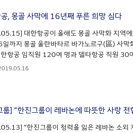
공, 몽골 사막에 16년째 푸른 희망 심다
9.05.15] 대한항공이 올해도 몽골 사막화 지역에
6일까지 몽골 울란바타르 바가노르구(區) 사막화
한항공 임직원 120여 명과 델타항공 직원 30여 명
2019.05.16
그룹] “한진그룹이 레바논에 따뜻한 사랑 전
9.05.13] “한진그룹이 청력을 잃은 레바논 소