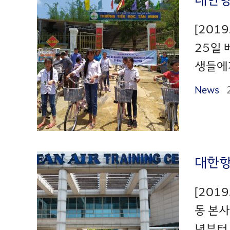
[201
25일 
생들에게
News
대한항
[201
동 본사
년부터 