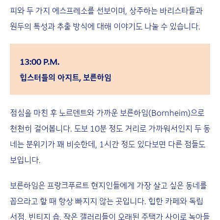
피와 두 가지 에스프레소를 선보이며, 상주하는 바리스타들과
원두의 특성과 추출 방식에 대해 이야기도 나눌 수 있습니다.
13:00 P.M.
힙스터들의 아지트, 보른하임
점심을 마친 후 노르덴트와 가까운 보른하임(Bornheim)으로
천천히 걸어봅니다. 도보 10분 정도 거리로 가까워서인지 두 동
네는 분위기가 꽤 비슷한데, 1시간 정도 있다보면 다른 점들도
보입니다.
보른하임은 프랑크푸르트 현지인들에게 가장 살고 싶은 동네를
꼽으라고 할 때 항상 빠지지 않는 곳입니다. 힙한 카페와 독립
서점, 빈티지 숍, 작은 갤러리들이 오래된 주택가 사이로 녹아들