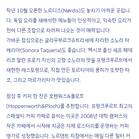
작년 10월 오픈한 노르디스(Nørdis)도 놓치기 아까운 곳입니
다. 독일 요리를 재해석한 메뉴들이 인상적이고, 익숙한 요리가
전혀 다른 조합으로 차려져 나오는 것이 매력입니다.
가벼운 점심으로는 글라우부르크슈트라세에 자리한 소노라 타
케리아(Sonora Taqueria)도 좋습니다. 멕시코 출신 셰프 페데
리코 알란 프로가 자신의 고향 소노라의 맛을 프랑크푸르트에서
재현한 레스토랑으로, 직접 만든 토르티야와 풍미가 또렷한 타
코, 그리고 마르가리타가 맛있습니다.
점심 후 커피 한 잔은 호펜워스&플로흐
(Hoppenworth&Ploch)를 추천합니다. 프랑크푸르트 최고의
스페셜티 커피 카페로 꼽히는 이곳은 2008년 대학 캠퍼스의
작은 카페에서 시작해 지금은 자체 로스터리를 운영하는 커피
명가로 성장했습니다. 노르덴트 지점에서는 매일 다른 필터 커