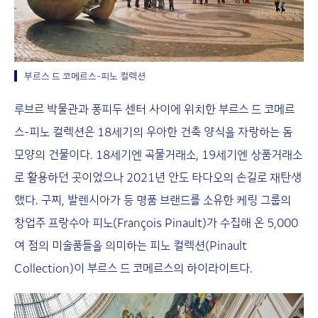
부르스 드 코메르스-피노 컬렉션
루브르 박물관과 퐁피두 센터 사이에 위치한 부르스 드 코메르
스-피노 컬렉션은 18세기의 우아한 건축 양식을 자랑하는 돔
모양의 건물이다. 18세기엔 곡물거래소, 19세기엔 상품거래소
로 활용하던 곳이었으나 2021년 안도 타다오의 손길로 재탄생
했다. 구찌, 발렌시아가 등 명품 브랜드를 소유한 케링 그룹의
창업주 프랑수아 피노(François Pinault)가 수집해 온 5,000
여 점의 미술품들을 의미하는 피노 컬렉션(Pinault
Collection)이 부르스 드 코메르스의 하이라이트다.