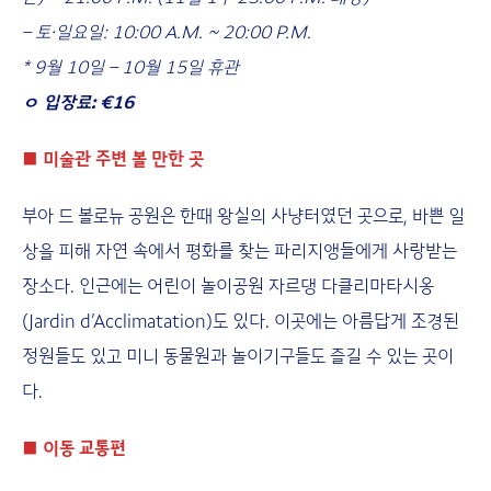
– 토·일요일: 10:00 A.M. ~ 20:00 P.M.
* 9월 10일 – 10월 15일 휴관
ㅇ 입장료: €16
■
미술관 주변 볼 만한 곳
부아 드 볼로뉴 공원은 한때 왕실의 사냥터였던 곳으로, 바쁜 일
상을 피해 자연 속에서 평화를 찾는 파리지앵들에게 사랑받는
장소다. 인근에는 어린이 놀이공원 자르댕 다클리마타시옹
(Jardin d’Acclimatation)도 있다. 이곳에는 아름답게 조경된
정원들도 있고 미니 동물원과 놀이기구들도 즐길 수 있는 곳이
다.
■
이동 교통편