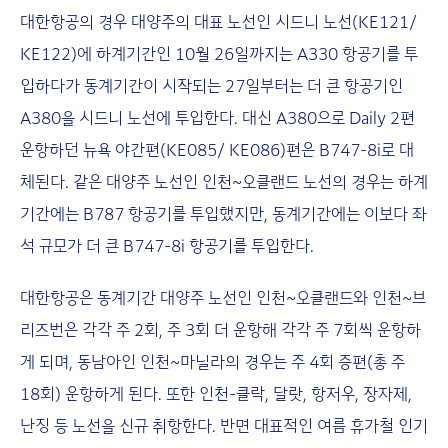
대한항공의 경우 대양주의 대표 노선인 시드니 노선(KE121/
KE122)에 하계기간인 10월 26일까지는 A330 항공기를 투
입하다가 동계기간이 시작되는 27일부터는 더 큰 항공기인
A380을 시드니 노선에 투입한다. 대신 A380으로 Daily 2편
운항하던 뉴욕 야간편(KE085/ KE086)편은 B747-8i로 대
체된다. 같은 대양주 노선인 인천~오클랜드 노선의 경우는 하계
기간에는 B787 항공기를 투입했지만, 동계기간에는 이보다 좌
석 규모가 더 큰 B747-8i 항공기를 투입한다.
대한항공은 동계기간 대양주 노선인 인천~오클랜드와 인천~브
리즈번은 각각 주 2회, 주 3회 더 운항해 각각 주 7회씩 운항하
게 되며, 동남아인 인천~마닐라의 경우는 주 4회 증편(총 주
18회) 운항하게 된다. 또한 인천-클락, 달랏, 항저우, 장자제,
난징 등 노선을 신규 취항한다. 반면 대표적인 여름 휴가철 인기