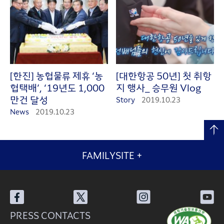
[한진] 농협물류 제휴 ‘농
[대한항공 50년] 첫 취항
협택배’, ‘19년도 1,000
지 행사_ 승무원 Vlog
만건 달성
Story
2019.10.23
News
2019.10.23
FAMILYSITE
+
PRESS CONTACTS