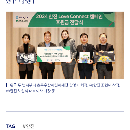
있다”고 밝혔다
왼쪽 두 번째부터 초록우산어린이재단 황영기 회장, ㈜한진 조현민 사장,
㈜한진 노삼석 대표이사 사장 등
TAG
#한진