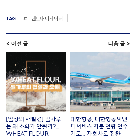
TAG
#트렌드내비게이터
< 이전 글
다음 글 >
[일상의 재발견] 밀가루
대한항공, 대한항공씨앤
는 왜 소화가 안될까?_
디서비스 지분 전량 인수
WHEAT FLOUR
키로... 자회사로 전환