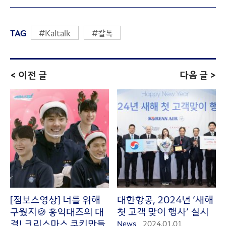
TAG
#Kaltalk
#칼톡
< 이전 글
다음 글 >
[점보스영상] 너를 위해
대한항공, 2024년 ‘새해
구웠지🍪 홍익대즈의 대
첫 고객 맞이 행사’ 실시
결! 크리스마스 쿠키만들
News
2024.01.01