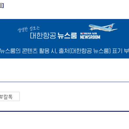
기
]
#칼톡