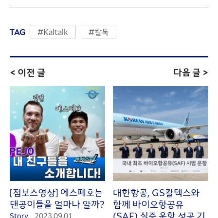
TAG
#Kaltalk
#칼톡
< 이전 글
다음 글 >
[점보스영상] 에스페호는
대한항공, GS칼텍스와
댄공이들을 얼마나 알까?
함께 바이오항공유
(SAF) 실증 운항 성공 기
Story
2023.09.01