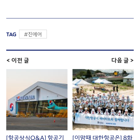
TAG
#진에어
< 이전 글
다음 글 >
[항공상식Q&A] 항공기
[이맘때 대한항공은] 8화