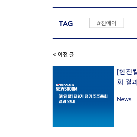
TAG
#진에어
< 이전 글
[한진
회 결
News