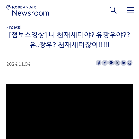
본문 바로가기
기업문화
[점보스영상] 너 천재세터야? 유광우야??
유..광우? 천재세터잖아!!!!!
2024.11.04