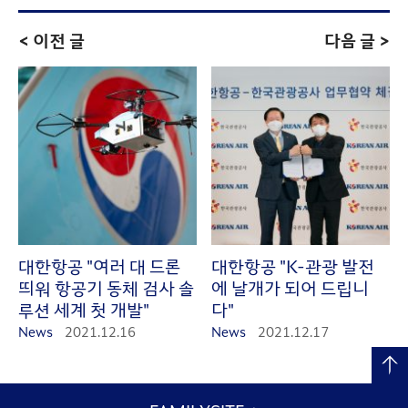
< 이전 글
다음 글 >
대한항공 "여러 대 드론
대한항공 "K-관광 발전
띄워 항공기 동체 검사 솔
에 날개가 되어 드립니
루션 세계 첫 개발"
다"
News
2021.12.16
News
2021.12.17