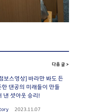
다음 글 >
[점보스영상] 바라만 봐도 든
든한 댄공의 미래들이 만들
어 낸 셧아웃 승리!
tory
2023.11.07