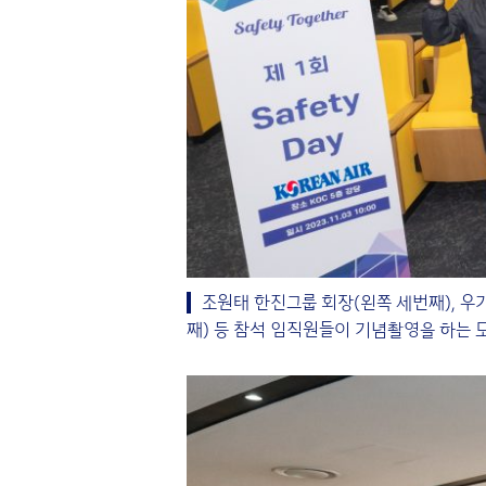
조원태 한진그룹 회장(왼쪽 세번째), 우기
째) 등 참석 임직원들이 기념촬영을 하는 