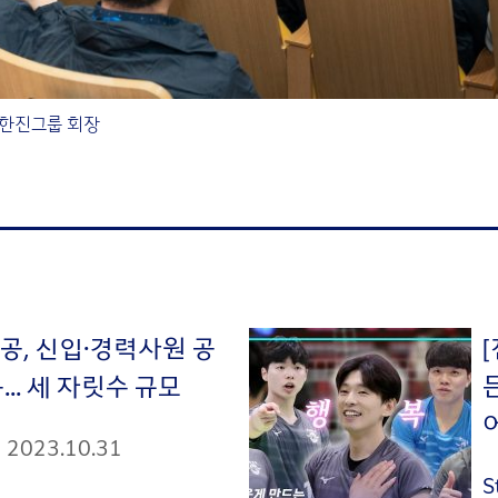
 한진그룹 회장
공, 신입·경력사원 공
... 세 자릿수 규모
2023.10.31
S