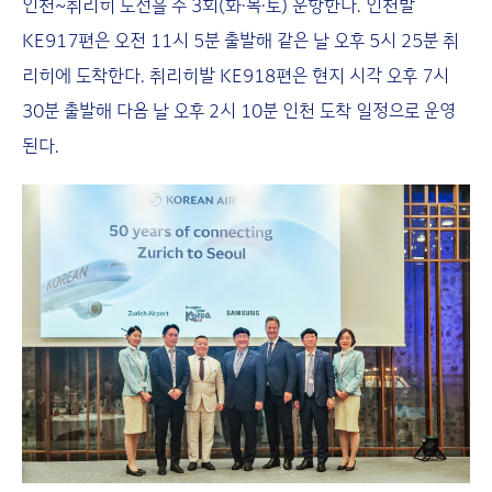
인천~취리히 노선을 주 3회(화·목·토) 운항한다. 인천발
KE917편은 오전 11시 5분 출발해 같은 날 오후 5시 25분 취
리히에 도착한다. 취리히발 KE918편은 현지 시각 오후 7시
30분 출발해 다음 날 오후 2시 10분 인천 도착 일정으로 운영
된다.