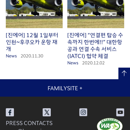
[진에어] 12월 1일부터
[진에어] “연결편 탑승 수
인천~후쿠오카 운항 재
속까지 한번에!!” 대한항
개
공과 연결 수속 서비스
(IATCI) 협약 체결
News
2020.11.30
News
2020.12.02
FAMILYSITE
+
PRESS CONTACTS