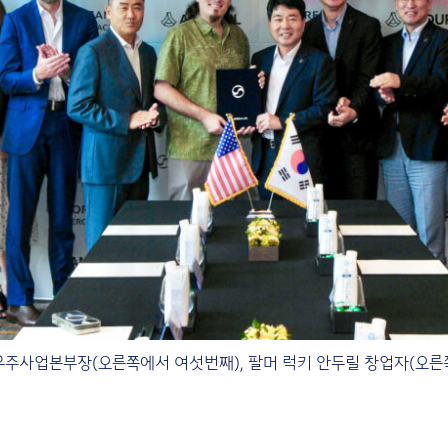
주사업본부장(오른쪽에서 여섯번째), 팔머 럭키 안두릴 창업자(오른