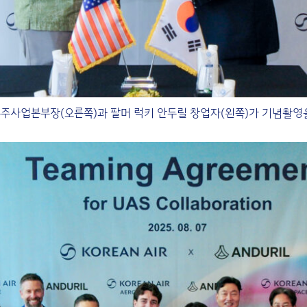
사업본부장(오른쪽)과 팔머 럭키 안두릴 창업자(왼쪽)가 기념촬영을